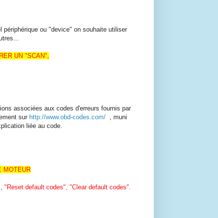
l périphérique ou "device" on souhaite utiliser
tres...
ER UN "SCAN",
ions associées aux codes d'erreurs fournis par
ièrement sur
http://www.obd-codes.com/
, muni
plication liée au code.
IE MOTEUR
s,
"Reset default codes", "Clear default codes".