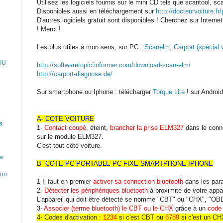
Utilisez les logiciels fournis sur le mini CD tels que scantool, s
Disponibles aussi en téléchargement sur
http://docteurvoiture.fr
D'autres logiciels gratuit sont disponibles ! Cherchez sur Inter
! Merci !
Les plus utiles à mon sens, sur PC :
Scanelm
,
Carport (spécial 
OU
http://softwaretopic.informer.com/download-scan-elm/
http://carport-diagnose.de/
Sur smartphone ou Iphone : télécharger
Torque Lite
! sur Android
A- COTE VOITURE
s
1-
Contact coupé
, éteint,
brancher la prise ELM327
dans le conne
sur le module ELM327.
C'est tout côté voiture.
e
B- COTE PC PORTABLE PC FIXE SMARTPHONE IPHONE
ion
1-Il faut en premier
activer sa connection bluetooth
dans les par
2-
Détecter les périphériques bluetooth
à proximité de votre appar
L'appareil qui doit être détecté se nomme "CBT" ou "CHX", "OBD
3-
Associer (terme bluetooth) le CBT ou le CHX
grâce à un
code 
4- Codes d'activation :
1234
si c'est CBT ou
6789
si c'est un CH