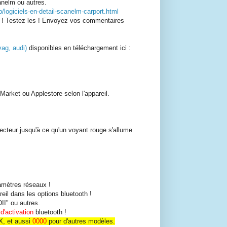
canelm ou autres.
/p/logiciels-en-detail-scanelm-carport.html
net ! Testez les ! Envoyez vos commentaires
vag, audi)
disponibles en téléchargement ici :
Market ou Applestore selon l'appareil.
cteur jusqu'à ce qu'un voyant rouge s'allume
amètres réseaux !
eil dans les options bluetooth !
II" ou autres.
d'activation
bluetooth !
X, et aussi
0000
pour d'autres modèles.