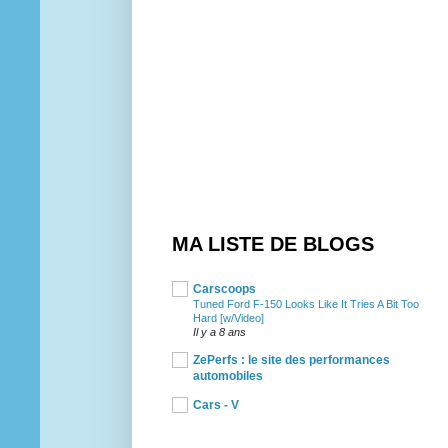
MA LISTE DE BLOGS
Carscoops
Tuned Ford F-150 Looks Like It Tries A Bit Too
Hard [w/Video]
Il y a 8 ans
ZePerfs : le site des performances
automobiles
Cars - V