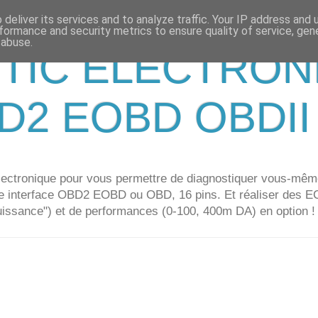
deliver its services and to analyze traffic. Your IP address and
formance and security metrics to ensure quality of service, ge
 abuse.
TIC ELECTRON
D2 EOBD OBDII
 électronique pour vous permettre de diagnostiquer vous-mê
 une interface OBD2 EOBD ou OBD, 16 pins. Et réaliser d
issance") et de performances (0-100, 400m DA) en option ! O