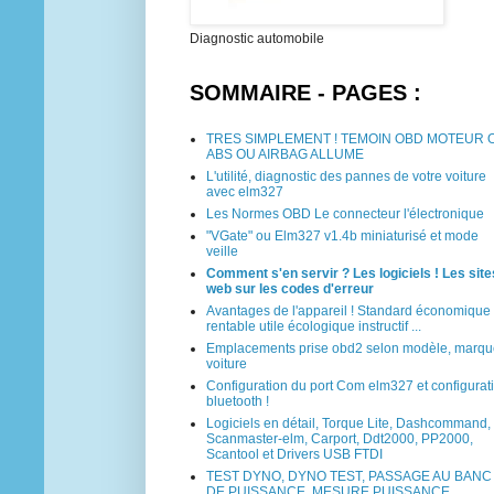
Diagnostic automobile
SOMMAIRE - PAGES :
TRES SIMPLEMENT ! TEMOIN OBD MOTEUR 
ABS OU AIRBAG ALLUME
L'utilité, diagnostic des pannes de votre voiture
avec elm327
Les Normes OBD Le connecteur l'électronique
"VGate" ou Elm327 v1.4b miniaturisé et mode
veille
Comment s'en servir ? Les logiciels ! Les site
web sur les codes d'erreur
Avantages de l'appareil ! Standard économique
rentable utile écologique instructif ...
Emplacements prise obd2 selon modèle, marqu
voiture
Configuration du port Com elm327 et configurat
bluetooth !
Logiciels en détail, Torque Lite, Dashcommand,
Scanmaster-elm, Carport, Ddt2000, PP2000,
Scantool et Drivers USB FTDI
TEST DYNO, DYNO TEST, PASSAGE AU BANC
DE PUISSANCE, MESURE PUISSANCE,