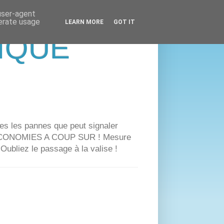
 user-agent
nerate usage
LEARN MORE
GOT IT
IQUE
mes les pannes que peut signaler
es ECONOMIES A COUP SUR ! Mesure
ubliez le passage à la valise !