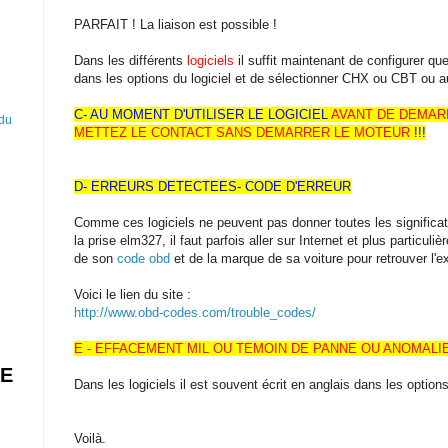
PARFAIT ! La liaison est possible !
Dans les différents
logiciels
il suffit maintenant de configurer que
dans les options du logiciel et de sélectionner CHX ou CBT ou au
C- AU MOMENT D'UTILISER LE LOGICIEL
AVANT DE DEMARR
 du
METTEZ LE CONTACT SANS DEMARRER LE MOTEUR
!!!
D- ERREURS DETECTEES- CODE D'ERREUR
Comme ces logiciels ne peuvent pas donner toutes les significat
la prise elm327, il faut parfois aller sur Internet et plus particul
de son
code obd
et de la marque de sa voiture pour retrouver l'ex
Voici le lien du site :
http://www.obd-codes.com/trouble_codes/
E - EFFACEMENT MIL OU TEMOIN DE PANNE OU ANOMAL
RE
Dans les logiciels il est souvent écrit en anglais dans les option
Voilà.